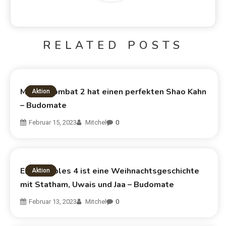
RELATED POSTS
Mortal Kombat 2 hat einen perfekten Shao Kahn
Aktion
– Budomate
Februar 15, 2023
Mitchel
0
Expendables 4 ist eine Weihnachtsgeschichte
Aktion
mit Statham, Uwais und Jaa – Budomate
Februar 13, 2023
Mitchel
0